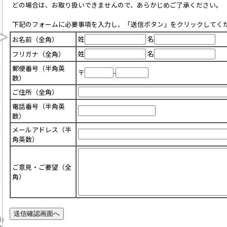
どの場合は、お取り扱いできませんので、あらかじめご了承ください。
下記のフォームに必要事項を入力し、「送信ボタン」をクリックしてく
姓
名
お名前（全角）
姓
名
フリガナ（全角）
郵便番号（半角英
〒
-
数）
ご住所（全角）
電話番号（半角英
数）
メールアドレス（半
角英数）
ご意見・ご要望（全
角）
通）