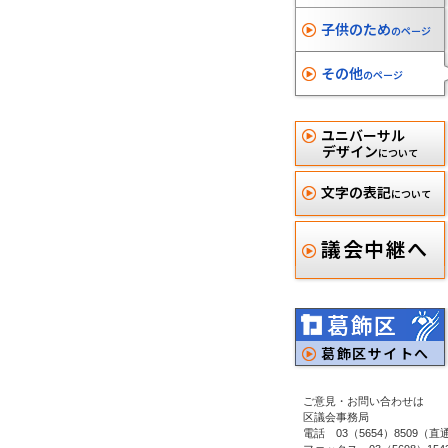
子供のため
のページ
その他
のページ
ユニバーサル
デザイン
について
文字の表記
について
議会中継へ
葛飾区
葛飾区サイトへ
ご意見・お問い合わせは
区議会事務局
電話 03（5654）8509（直