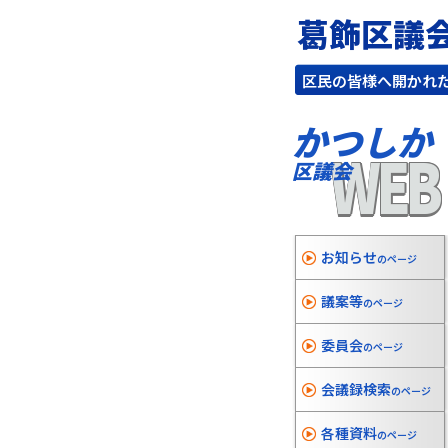
葛飾区議
区民の皆様へ開かれ
かつしか
WEB
区議会
お知らせ
のページ
議案等
のページ
委員会
のページ
会議録検索
のページ
各種資料
のページ