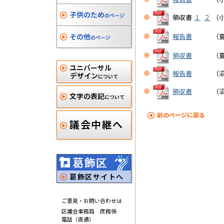
子供のため
のページ
領収書
１
２
（
その他
報告書
（
のページ
領収書
（
ユニバーサル
報告書
（
デザイン
について
領収書
（
文字の表記
について
前のページに戻る
議会中継へ
葛飾区
葛飾区サイトへ
ご意見・お問い合わせは
区議会事務局 庶務係
電話（直通）