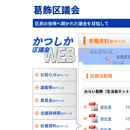
葛飾区議会
区民の皆様へ開かれた議会を目指して
かつしか
各種資料
のページ
WEB
区議会
トップページ
各種資
ページ
お知らせ
政務活動費
のページ
議案等
のページ
みらい葛飾（生活者ネット
委員会
のページ
報告書
（
会議録検索
のページ
領収書
（
各種資料
のページ
報告書
（