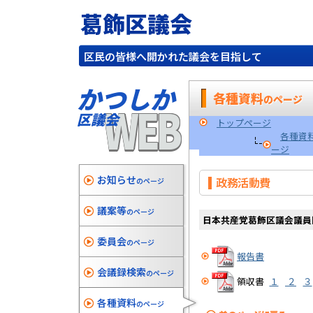
葛飾区議会
区民の皆様へ開かれた議会を目指して
かつしか
各種資料
のページ
WEB
区議会
トップページ
各種資
ージ
お知らせ
政務活動費
のページ
議案等
のページ
日本共産党葛飾区議会議員
委員会
のページ
報告書
会議録検索
のページ
領収書
１
２
３
各種資料
のページ