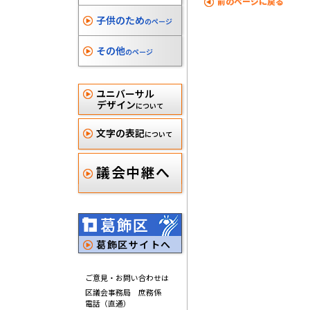
前のページに戻る
子供のため
のページ
その他
のページ
ユニバーサル
デザイン
について
文字の表記
について
議会中継へ
葛飾区
葛飾区サイトへ
ご意見・お問い合わせは
区議会事務局 庶務係
電話（直通）