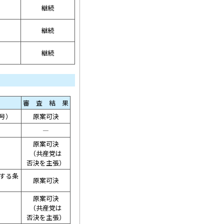
継続
継続
継続
審 査 結 果
号）
原案可決
――――
原案可決
（共産党は
否決を主張）
する条
原案可決
原案可決
（共産党は
否決を主張）