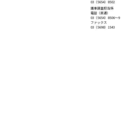
03（5654）8502
議事調査担当係
電話（直通）
03（5654）8506～9
ファックス
03（5698）1543