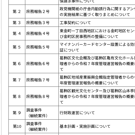
償請求事件について
政党機関紙の庁舎内勧誘行為に関するアン
第 ２
庶務報告２号
の実施結果に基づく取りまとめについて
第 ３
庶務報告３号
工事契約について
東金町一丁目西地区における金町地区セン
第 ４
庶務報告４号
び金町区民事務所の整備について
マイナンバーカードセンター設置による効
第 ５
庶務報告５号
証について
葛飾区文化会館及び葛飾区亀有文化ホール
第 ６
庶務報告６号
理者からの令和７年度管理運営報告の概要
て
葛飾区地域産業振興会館指定管理者からの
第 ７
庶務報告７号
年度管理運営報告の概要について
葛飾区観光文化センター及び葛飾区山本亭
第 ８
庶務報告８号
理者からの令和７年度管理運営報告の概要
て
調査事件
第 ９
行財政運営について
（継続案件）
調査事件
第10
基本計画・実施計画について
（継続案件）