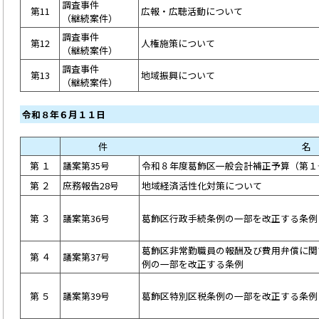
調査事件
第11
広報・広聴活動について
（継続案件）
調査事件
第12
人権施策について
（継続案件）
調査事件
第13
地域振興について
（継続案件）
令和８年６月１１日
件 名
第 １
議案第35号
令和８年度葛飾区一般会計補正予算（第１
第 ２
庶務報告28号
地域経済活性化対策について
第 ３
議案第36号
葛飾区行政手続条例の一部を改正する条例
葛飾区非常勤職員の報酬及び費用弁償に関
第 ４
議案第37号
例の一部を改正する条例
第 ５
議案第39号
葛飾区特別区税条例の一部を改正する条例