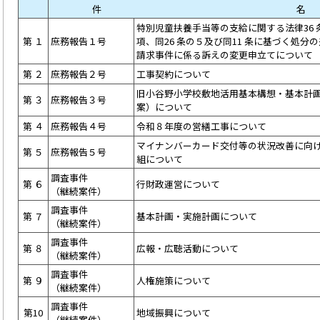
件 名
特別児童扶養手当等の支給に関する法律36 
第 １
庶務報告１号
項、同26 条の５及び同11 条に基づく処分
請求事件に係る訴えの変更申立てについて
第 ２
庶務報告２号
工事契約について
旧小谷野小学校敷地活用基本構想・基本計
第 ３
庶務報告３号
案）について
第 ４
庶務報告４号
令和８年度の営繕工事について
マイナンバーカード交付等の状況改善に向
第 ５
庶務報告５号
組について
調査事件
第 ６
行財政運営について
（継続案件）
調査事件
第 ７
基本計画・実施計画について
（継続案件）
調査事件
第 ８
広報・広聴活動について
（継続案件）
調査事件
第 ９
人権施策について
（継続案件）
調査事件
第10
地域振興について
（継続案件）