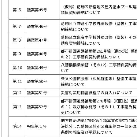
（仮称）葛飾区新宿地区屋内温水プール建
第 ６
議案第45号
請負契約締結について
葛飾区立鎌倉小学校外壁改修（塗装）工事
第 ７
議案第46号
約締結について
葛飾区立亀有中学校外壁改修（塗装）その
第 ８
議案第47号
請負契約締結について
都市計画道路補助第261号線（南水元）整
第 ９
議案第48号
の２）工事請負契約締結について
八剱橋橋梁架替（その12）工事請負契約
第 10
議案第49号
いて
柴又公園拡張部（和風庭園等）整備工事請
第 11
議案第50号
締結について
第12
議案第51号
災害対策用備蓄食糧品の買入れについて
都市計画道路補助第276号線（細田北）整
第13
議案第52号
の１）及び排水施設（その１）工事請負契
更について
地方自治法第179条第１項本文の規定に基
第14
報告第１号
決処分した葛飾区特別区税条例の一部を改
条例の報告及び承認について