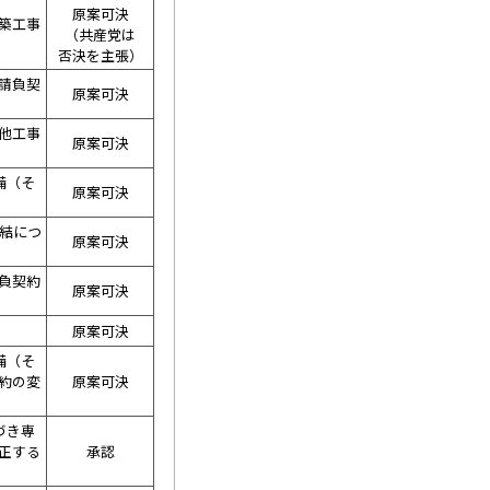
原案可決
築工事
（共産党は
否決を主張）
請負契
原案可決
他工事
原案可決
備（そ
原案可決
締結につ
原案可決
負契約
原案可決
原案可決
備（そ
約の変
原案可決
づき専
正する
承認