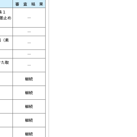
審 査 結 果
条１
の差止め
――――
――――
画（素
――――
――――
けた取
――――
継続
継続
継続
継続
継続