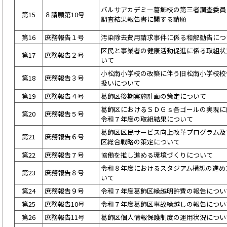
バルサアカデミー葛飾校の第三者調査委員
第15
８請願第10号
調査結果報告書に関する請願
第16
庶務報告１号
汚染除去費用請求事件に係る和解勧告につ
区民と事業者の健康活動促進に係る取組状
第17
庶務報告２号
いて
小松南小学校の改築に伴う旧松南小学校校
第18
庶務報告３号
扱いについて
第19
庶務報告４号
葛飾区後期実施計画の策定について
葛飾区におけるＳＤＧｓ各ゴールの実現に
第20
庶務報告５号
令和７年度の取組結果について
葛飾区区民サービス向上改革プログラム及
第21
庶務報告６号
区総合戦略の策定について
第22
庶務報告７号
協働を推し進める環境づくりについて
令和８年度におけるスタジアム構想の進め
第23
庶務報告８号
いて
第24
庶務報告９号
令和７年度葛飾区繰越明許費の報告につい
第25
庶務報告10号
令和７年度葛飾区事故繰越しの報告につい
第26
庶務報告11号
葛飾区個人情報保護制度の運用状況につい