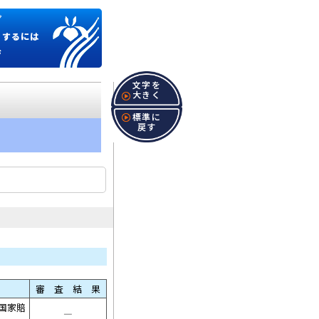
プ
くするには
ジ
文字を
大きく
標準に
戻す
審 査 結 果
国家賠
――――