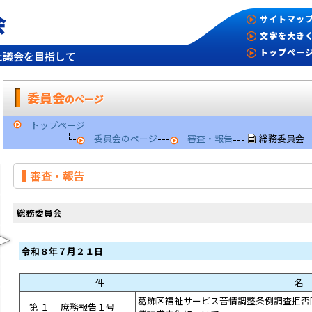
会
サイトマッ
文字を大き
トップペー
た議会を目指して
委員会
のページ
トップページ
委員会のページ
審査・報告
総務委員会
審査・報告
総務委員会
令和８年７月２１日
件 名
葛飾区福祉サービス苦情調整条例調査拒否
第 １
庶務報告１号