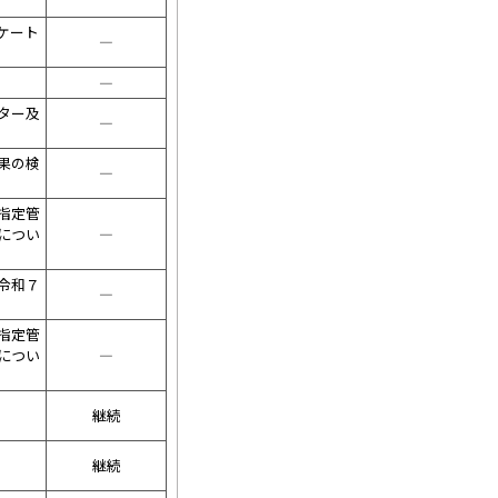
ケート
――――
――――
ター及
――――
果の検
――――
指定管
につい
――――
令和７
――――
指定管
につい
――――
継続
継続