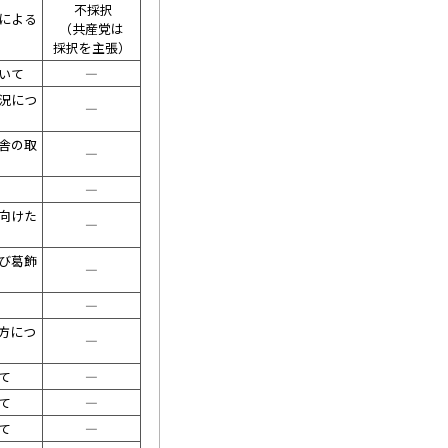
不採択
による
（共産党は
採択を主張）
いて
――――
況につ
――――
舎の取
――――
――――
向けた
――――
び葛飾
――――
――――
方につ
――――
て
――――
て
――――
て
――――