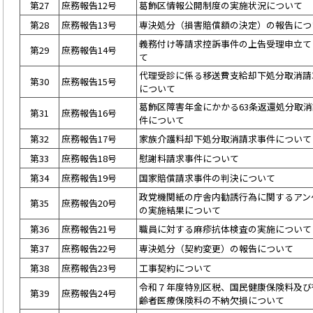
第27
庶務報告12号
葛飾区情報公開制度の実施状況について
第28
庶務報告13号
専決処分（損害賠償額の決定）の報告につ
義務付け等請求控訴事件の上告受理申立て
第29
庶務報告14号
て
代理受診に係る移送費支給却下処分取消請
第30
庶務報告15号
について
葛飾区障害年金にかかる63条返還処分取
第31
庶務報告16号
件について
第32
庶務報告17号
家族介護料却下処分取消請求事件について
第33
庶務報告18号
慰謝料請求事件について
第34
庶務報告19号
国家賠償請求事件の判決について
政党機関紙の庁舎内勧誘行為に関するアン
第35
庶務報告20号
の実施結果について
第36
庶務報告21号
職員に対する麻疹抗体検査の実施について
第37
庶務報告22号
専決処分（契約変更）の報告について
第38
庶務報告23号
工事契約について
令和７年度特別区税、国民健康保険料及び
第39
庶務報告24号
齢者医療保険料の不納欠損について