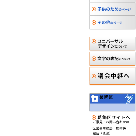
子供のため
のページ
その他
のページ
ユニバーサル
デザイン
について
文字の表記
について
議会中継へ
葛飾区
葛飾区サイトへ
ご意見・お問い合わせは
区議会事務局 庶務係
電話（直通）