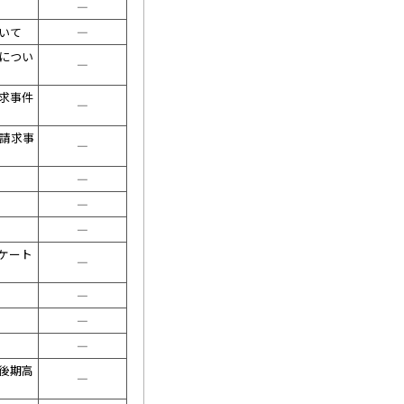
――――
いて
――――
につい
――――
求事件
――――
消請求事
――――
――――
――――
――――
ケート
――――
――――
――――
――――
後期高
――――