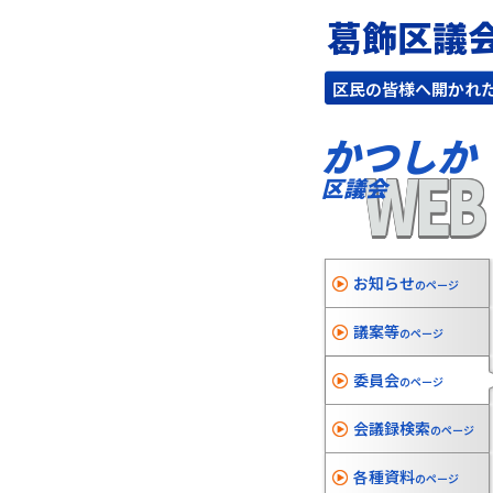
葛飾区議
区民の皆様へ開かれ
かつしか
WEB
区議会
お知らせ
のページ
議案等
のページ
委員会
のページ
会議録検索
のページ
各種資料
のページ