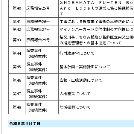
ＳＨＩＢＡＭＡＴＡ ＦＵ－ＴＥＮ Ｂ
第40
庶務報告25号
Ａｎｄ Ｌｏｃａｌの運営に係る協議状況
て
第41
庶務報告26号
工事における検査未了事態の再発防止につ
第42
庶務報告27号
マイナンバーカード交付体制の方向性につ
柴又川甚まちなみ館及び葛飾区立柴又公園
第43
庶務報告29号
の指定管理者との基本協定について
調査事件
第44
行財政運営について
（継続案件）
調査事件
第45
基本計画・実施計画について
（継続案件）
調査事件
第46
広報・広聴活動について
（継続案件）
調査事件
第47
人権施策について
（継続案件）
調査事件
第48
地域振興について
（継続案件）
令和８年４月７日