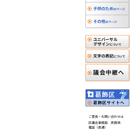
子供のため
のページ
その他
のページ
ユニバーサル
デザイン
について
文字の表記
について
議会中継へ
葛飾区
葛飾区サイトへ
ご意見・お問い合わせは
区議会事務局 庶務係
電話（直通）