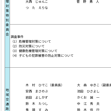
理
大西 じゅんこ
菅 野 勇 人
対
つ た えりな
策
特
別
委
員
会
調査事件
（1）危機管理対策について
（2）防災対策について
（3）健康危機管理対策について
（4）子どもの犯罪被害の防止対策について
木 村 ひでこ（委員長）
大 森 ゆきこ（副委
地
安西 まさのぶ
池田 ひさよし
域
岩田 よしかず
かくお 誠 一
交
鈴 木 たつし
中 江 秀 夫
通
政
鬼 頭 す み
鈴 木 信 行