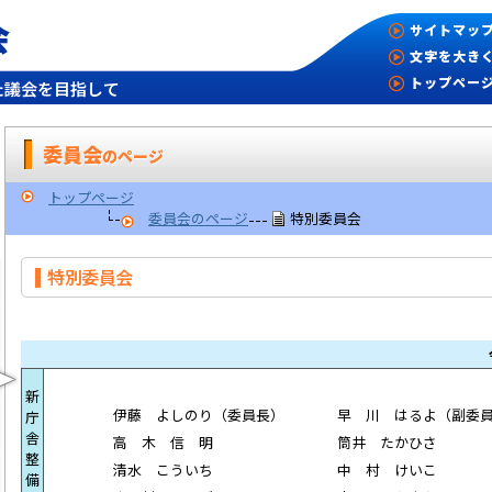
会
サイトマッ
文字を大き
トップペー
た議会を目指して
委員会
のページ
トップページ
委員会のページ
特別委員会
特別委員会
新
伊藤 よしのり（委員長）
早 川 はるよ（副委
庁
舎
高 木 信 明
筒井 たかひさ
整
清水 こういち
中 村 けいこ
備