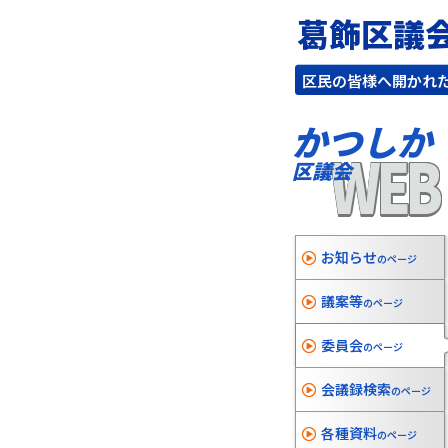
葛飾区議
区民の皆様へ開かれ
かつしか
WEB
区議会
お知らせ
のページ
議案等
のページ
委員会
のページ
会議録検索
のページ
各種資料
のページ