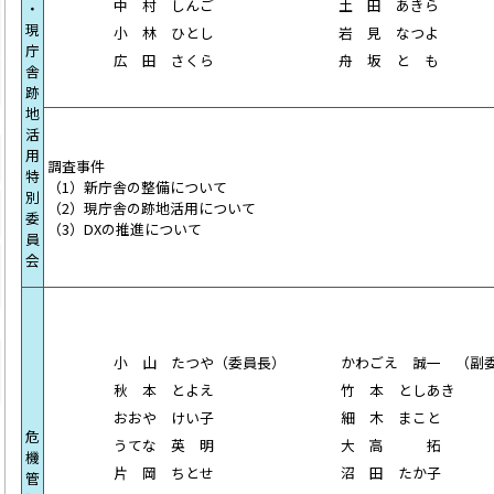
中 村 しんご
土 田 あきら
・
現
小 林 ひとし
岩 見 なつよ
庁
広 田 さくら
舟 坂 と も
舎
跡
地
活
用
調査事件
特
（1）新庁舎の整備について
別
（2）現庁舎の跡地活用について
委
（3）DXの推進について
員
会
小 山 たつや（委員長）
かわごえ 誠一 （副
秋 本 とよえ
竹 本 としあき
おおや けい子
細 木 まこと
危
うてな 英 明
大 高 拓
機
片 岡 ちとせ
沼 田 たか子
管