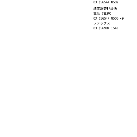
03（5654）8502
議事調査担当係
電話（直通）
03（5654）8506～9
ファックス
03（5698）1543