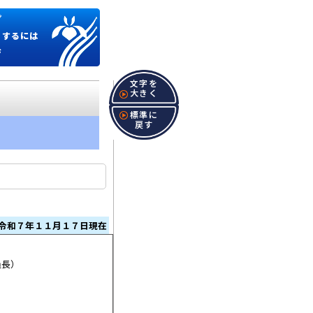
プ
くするには
ジ
文字を
大きく
標準に
戻す
令和７年１１月１７日現在
員長）