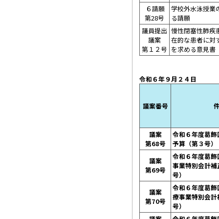
６請願
学校外水泳授業
第28号
る請願
議員提出
慢性閉塞性肺疾患
議案
在的な患者に対
第１２号
を求める意見書
令和６年９月
議案番号
議案
令和６年度葛飾
第68号
予算（第３号）
令和６年度葛飾
議案
事業特別会計補
第69号
号）
令和６年度葛飾
議案
療事業特別会計
第70号
号）
議案
令和６年度葛飾