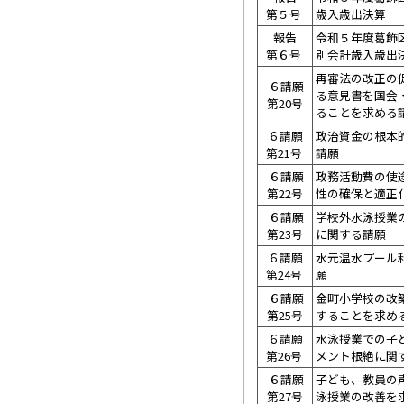
第５号
歳入歳出決算
報告
令和５年度葛飾
第６号
別会計歳入歳出
再審法の改正の
６請願
る意見書を国会
第20号
ることを求める
６請願
政治資金の根本
第21号
請願
６請願
政務活動費の使
第22号
性の確保と適正
６請願
学校外水泳授業
第23号
に関する請願
６請願
水元温水プール
第24号
願
６請願
金町小学校の改
第25号
することを求め
６請願
水泳授業での子
第26号
メント根絶に関
６請願
子ども、教員の
第27号
泳授業の改善を