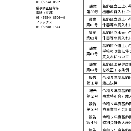
03（5654）8502
議案
葛飾区立二上小
議事調査担当係
第80号
機器の買入れに
電話（直通）
03（5654）8506～9
議案
葛飾区立道上小
ファックス
第81号
什器等の買入れ
03（5698）1543
議案
葛飾区立水元小
第82号
什器等の買入れ
葛飾区立道上小
議案
学校の改築に伴
第83号
買入れについて
議案
葛飾区国民健康
第84号
を改正する条例
報告
令和５年度葛飾
第１号
歳出決算
報告
令和５年度葛飾
第２号
事業特別会計歳
報告
令和５年度葛飾
第３号
療事業特別会計
報告
令和５年度葛飾
第４号
特別会計歳入歳
報告
令和５年度葛飾