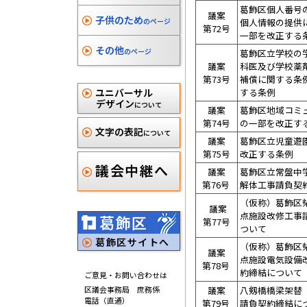
葛飾区個人番号
議案
子供のため
のページ
個人情報の提供
第72号
一部を改正する
その他
のページ
葛飾区立学校の
議案
科医及び学校薬
第73号
補償に関する条
ユニバーサル
する条例
デザイン
について
議案
葛飾区地域コミ
第74号
の一部を改正す
文字の表記
について
議案
葛飾区立児童遊
第75号
改正する条例
議会中継へ
議案
葛飾区立常盤中
第76号
解体工事請負契
（仮称）葛飾区
議案
点施設改修工事
葛飾区
第77号
ついて
葛飾区サイトへ
（仮称）葛飾区
議案
点施設電気設備
第78号
約締結について
ご意見・お問い合わせは
区議会事務局 庶務係
議案
八剱橋橋梁架替（
電話（直通）
第79号
請負契約締結に