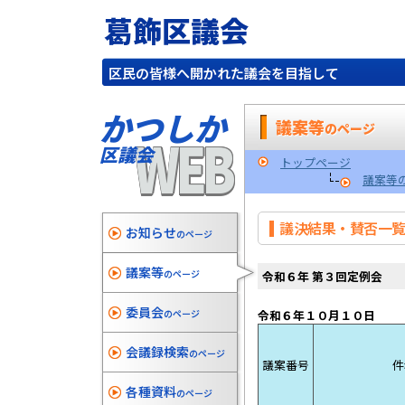
葛飾区議会
区民の皆様へ開かれた議会を目指して
かつしか
議案等
のページ
WEB
区議会
トップページ
議案等
議決結果・賛否一
お知らせ
のページ
議案等
のページ
令和６年 第３回定例会
委員会
のページ
令和６年１０
会議録検索
のページ
議案番号
件
各種資料
のページ