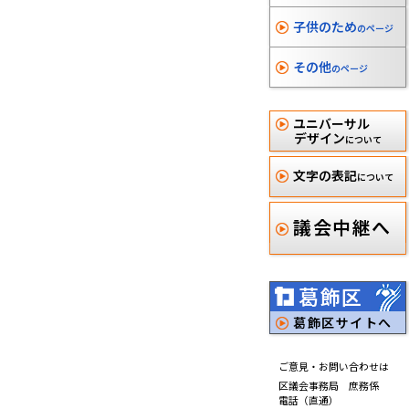
子供のため
のページ
その他
のページ
ユニバーサル
デザイン
について
文字の表記
について
議会中継へ
葛飾区
葛飾区サイトへ
ご意見・お問い合わせは
区議会事務局 庶務係
電話（直通）