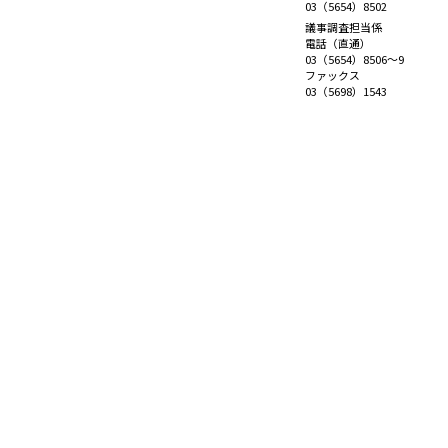
03（5654）8502
議事調査担当係
電話（直通）
03（5654）8506～9
ファックス
03（5698）1543