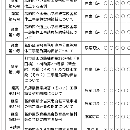
議案
葛飾区立児童遊園条例の一部を
原案可決
○
○
○
○
第46号
改正する条例
議案
葛飾区立水元小学校既存校舎解
原案可決
○
○
○
○
第47号
体工事請負契約締結について
葛飾区立道上小学校既存校舎等
議案
一部解体工事請負契約締結につ
原案可決
○
○
○
○
第48号
いて
議案
葛飾区清掃事務所奥戸分室等解
原案可決
○
○
○
○
第49号
体工事請負契約締結について
都市計画道路補助第276号線（隅
田橋）・補助第279号線（新金
議案
線）整備（その４）及び排水施
原案可決
○
○
○
○
第50号
設（その２）工事請負契約締結
について
議案
八剱橋橋梁架替（その７）工事
原案可決
○
○
○
○
第51号
請負契約締結について
議案
葛飾区新小岩東南自転車駐車場
原案可決
○
○
○
○
第52号
の指定管理者の指定について
議案
葛飾区教育委員会教育長の給料
原案可決
○
○
○
○
第53号
等の特例に関する条例
４請願
葛飾区の入札制度に関する請願
不採択
×
×
×
○