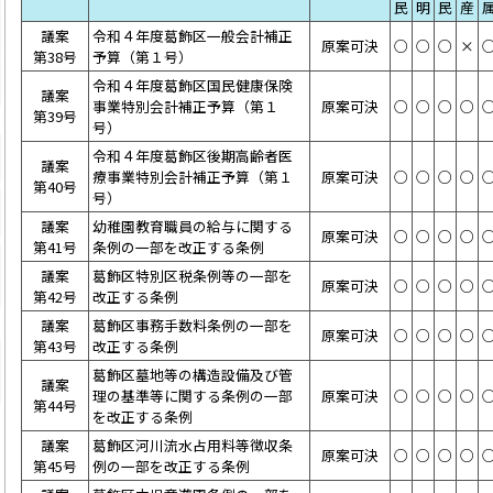
民
明
民
産
議案
令和４年度葛飾区一般会計補正
原案可決
○
○
○
×
第38号
予算（第１号）
令和４年度葛飾区国民健康保険
議案
事業特別会計補正予算（第１
原案可決
○
○
○
○
第39号
号）
令和４年度葛飾区後期高齢者医
議案
療事業特別会計補正予算（第１
原案可決
○
○
○
○
第40号
号）
議案
幼稚園教育職員の給与に関する
原案可決
○
○
○
○
第41号
条例の一部を改正する条例
議案
葛飾区特別区税条例等の一部を
原案可決
○
○
○
○
第42号
改正する条例
議案
葛飾区事務手数料条例の一部を
原案可決
○
○
○
○
第43号
改正する条例
葛飾区墓地等の構造設備及び管
議案
理の基準等に関する条例の一部
原案可決
○
○
○
○
第44号
を改正する条例
議案
葛飾区河川流水占用料等徴収条
原案可決
○
○
○
○
第45号
例の一部を改正する条例