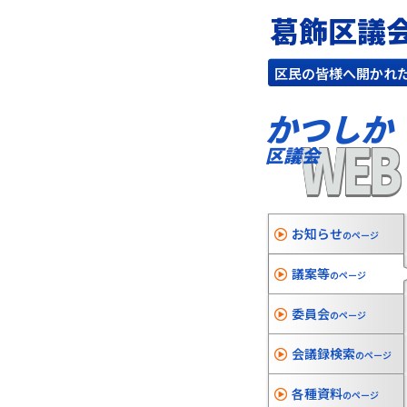
葛飾区議
区民の皆様へ開かれ
かつしか
WEB
区議会
お知らせ
のページ
議案等
のページ
委員会
のページ
会議録検索
のページ
各種資料
のページ