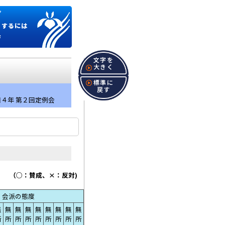
プ
くするには
ジ
文字を
大きく
標準に
戻す
和４年 第２回定例会
、×：反対)
会派の態度
無
無
無
無
無
無
無
無
無
所
所
所
所
所
所
所
所
所