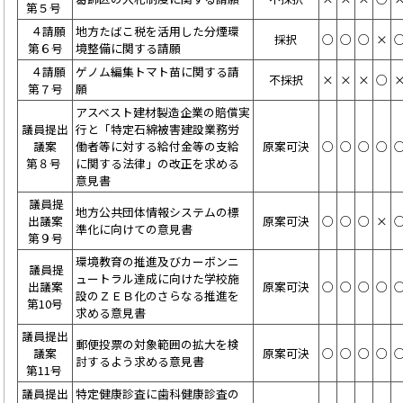
第５号
４請願
地方たばこ税を活用した分煙環
採択
○
○
○
×
第６号
境整備に関する請願
４請願
ゲノム編集トマト苗に関する請
不採択
×
×
×
○
第７号
願
アスベスト建材製造企業の賠償実
議員提出
行と「特定石綿被害建設業務労
議案
働者等に対する給付金等の支給
原案可決
○
○
○
○
第８号
に関する法律」の改正を求める
意見書
議員提
地方公共団体情報システムの標
出議案
原案可決
○
○
○
×
準化に向けての意見書
第９号
環境教育の推進及びカーボンニ
議員提
ュートラル達成に向けた学校施
出議案
原案可決
○
○
○
○
設のＺＥＢ化のさらなる推進を
第10号
求める意見書
議員提出
郵便投票の対象範囲の拡大を検
議案
原案可決
○
○
○
○
討するよう求める意見書
第11号
議員提出
特定健康診査に歯科健康診査の