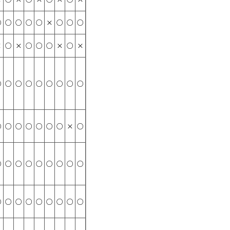
○
○
○
○
○
×
○
○
○
×
○
×
○
○
○
×
○
×
○
○
○
○
○
○
○
○
○
○
○
○
○
○
○
○
×
○
○
○
○
○
○
○
○
○
○
○
○
○
○
○
○
○
○
○