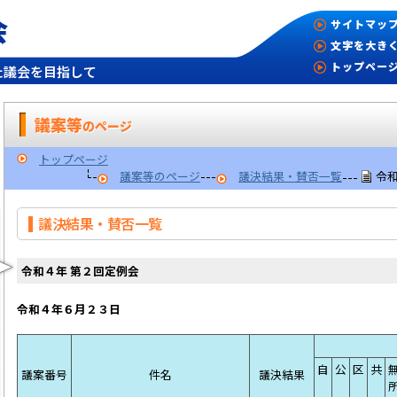
会
サイトマッ
文字を大き
トップペー
た議会を目指して
議案等
のページ
トップページ
議案等のページ
議決結果・賛否一覧
令
議決結果・賛否一覧
令和４年 第２回定例会
令和４年６月２３日 （○：賛成
自
公
区
共
議案番号
件名
議決結果