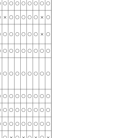
○
○
○
○
○
○
○
○
○
○
×
○
○
○
○
○
×
○
○
○
○
○
○
○
○
×
○
○
○
○
○
○
○
○
○
○
○
○
○
○
○
○
○
○
○
○
○
○
○
○
○
○
○
○
○
○
○
○
○
○
○
○
○
○
○
○
○
○
○
○
○
○
×
○
×
○
×
○
×
○
×