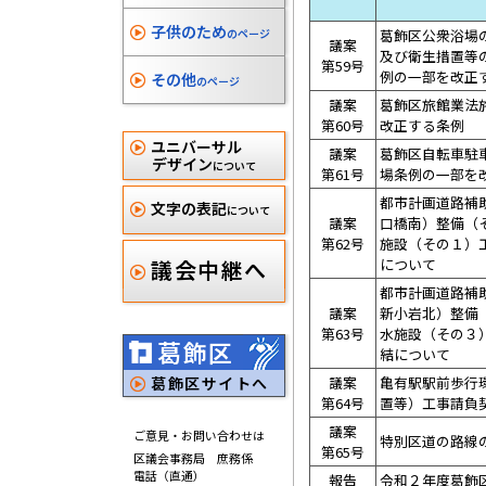
子供のため
のページ
葛飾区公衆浴場
議案
及び衛生措置等
第59号
例の一部を改正
その他
のページ
議案
葛飾区旅館業法
第60号
改正する条例
ユニバーサル
議案
葛飾区自転車駐
デザイン
について
第61号
場条例の一部を
都市計画道路補助
文字の表記
について
議案
口橋南）整備（
第62号
施設（その１）
議会中継へ
について
都市計画道路補助
議案
新小岩北）整備
第63号
水施設（その３
葛飾区
結について
葛飾区サイトへ
議案
亀有駅駅前歩行
第64号
置等）工事請負
議案
ご意見・お問い合わせは
特別区道の路線
第65号
区議会事務局 庶務係
電話（直通）
報告
令和２年度葛飾