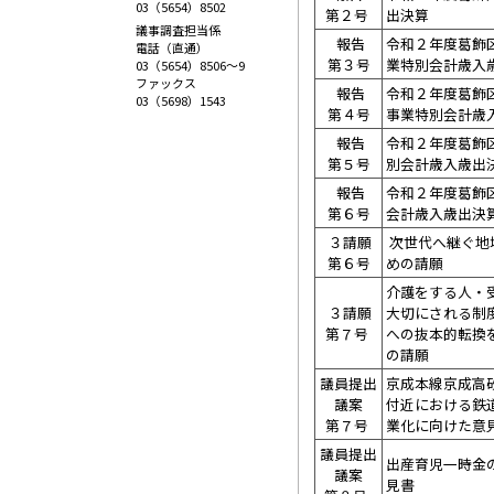
03（5654）8502
第２号
出決算
議事調査担当係
報告
令和２年度葛飾
電話（直通）
第３号
業特別会計歳入
03（5654）8506～9
ファックス
報告
令和２年度葛飾
03（5698）1543
第４号
事業特別会計歳
報告
令和２年度葛飾
第５号
別会計歳入歳出
報告
令和２年度葛飾
第６号
会計歳入歳出決
３請願
次世代へ継ぐ地
第６号
めの請願
介護をする人・
３請願
大切にされる制
第７号
への抜本的転換
の請願
議員提出
京成本線京成高
議案
付近における鉄
第７号
業化に向けた意
議員提出
出産育児一時金
議案
見書