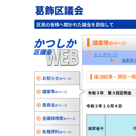
葛飾区議会
区民の皆様へ開かれた議会を目指して
かつしか
議案等
のページ
WEB
区議会
トップページ
議案等
議決結果・賛否一
お知らせ
のページ
議案等
のページ
令和３年 第３回定例会
委員会
のページ
令和３年１０
会議録検索
のページ
議案番号
各種資料
のページ