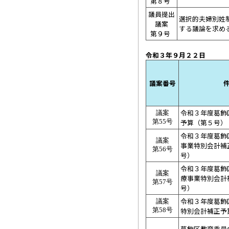
第８号
議員提出
選択的夫婦別姓
議案
する議論を求め
第９号
令和３年９月
議案番号
令和３年度葛飾
議案
予算（第５号）
第55号
令和３年度葛飾
議案
事業特別会計補
第56号
号）
令和３年度葛飾
議案
療事業特別会計
第57号
号）
令和３年度葛飾
議案
特別会計補正予
第58号
葛飾区教育委員