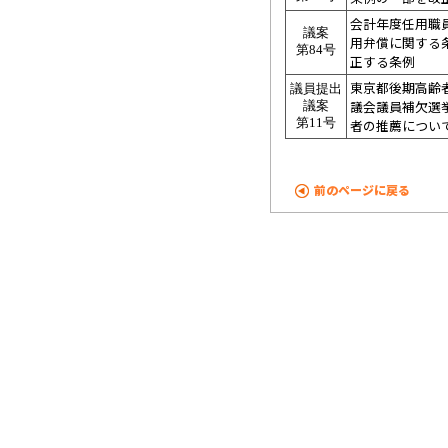
会計年度任用職
議案
用弁償に関する
第84号
正する条例
東京都後期高齢
議員提出
議会議員補欠選
議案
第11号
者の推薦につい
前のページに戻る