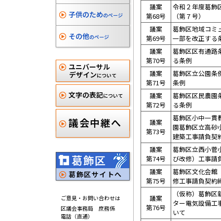
議案
令和２年度葛飾
子供のため
のページ
第68号
（第７号）
議案
葛飾区地域コミ
その他
のページ
第69号
一部を改正する
議案
葛飾区区有通路
第70号
る条例
ユニバーサル
議案
葛飾区立公園条
デザイン
について
第71号
条例
文字の表記
議案
葛飾区区民農園
について
第72号
る条例
葛飾区小中一貫
議会中継へ
議案
園葛飾区立高砂
第73号
建築工事請負契
議案
葛飾区立西小菅
葛飾区
第74号
び改修）工事請
議案
葛飾区文化会館
葛飾区サイトへ
第75号
修工事請負契約
（仮称）葛飾区
議案
ご意見・お問い合わせは
ター電気設備工
第76号
区議会事務局 庶務係
いて
電話（直通）