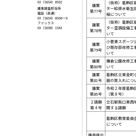
03（5654）8502
（仮称）葛飾区
議案
ター給排水衛生
議事調査担当係
第77号
電話（直通）
結について
03（5654）8506～9
（仮称）葛飾区
ファックス
議案
ター空調設備工
03（5698）1543
第78号
いて
小菅東スポーツ
議案
び既存部改修工
第79号
いて
議案
鎌倉公園改修工
第80号
いて
議案
葛飾区立東金町
第81号
器の買入れにつ
議案
令和２年度葛飾
第85号
（第８号）
２請願
立石駅南口東西
第４号
関する請願
葛飾区教育委員
について
議員提出