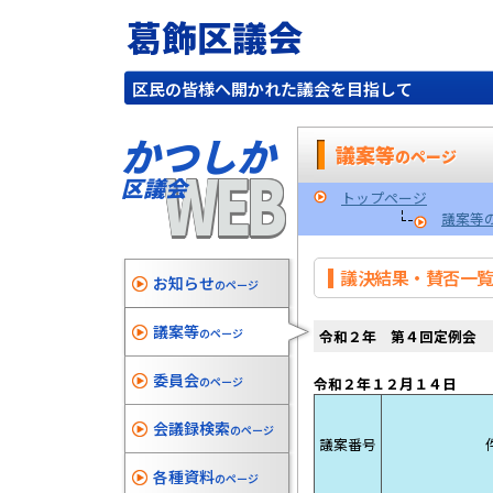
葛飾区議会
区民の皆様へ開かれた議会を目指して
かつしか
議案等
のページ
WEB
区議会
トップページ
議案等
議決結果・賛否一
お知らせ
のページ
議案等
のページ
令和２年 第４回定例会
委員会
のページ
令和２年１２
会議録検索
のページ
議案番号
各種資料
のページ