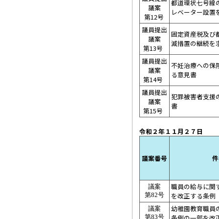
都道環状七号線
議案
レベーター設置
第12号
議員提出
固定資産税及び
議案
減措置の継続を
第13号
議員提出
不妊治療への保
議案
る意見書
第14号
議員提出
犯罪被害者支援
議案
書
第15号
令和２年１１
議案番号
件
職員の給与に関
議案
を改正する条例
第82号
幼稚園教育職員
議案
条例の一部を改
第83号