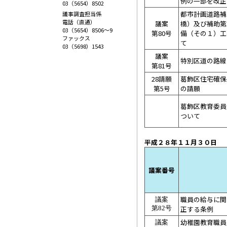
例の一部を改正
03（5654）8502
都市計画道路補
議事調査担当係
電話（直通）
議案
橋）及び補助第
03（5654）8506～9
第80号
備（その１）工
ファックス
て
03（5698）1543
議案
特別区道の路線
第81号
28請願
葛飾区住宅確保
第5号
の請願
葛飾区教育委員
ついて
平成２８年１１月３
議案番号
職員の給与に関
議案
正する条例
第82号
幼稚園教育職員
議案