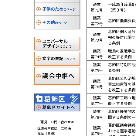
議案
平成28年度葛
子供のため
のページ
第71号
（第３号）
議案
葛飾区農業委員
その他
のページ
第72号
葛飾区個人番号
議案
報の提供に関す
第73号
ユニバーサル
る条例
デザイン
について
議案
職員の退職手当
第74号
改正する条例
文字の表記
について
議案
葛飾区特別区税
第75号
る条例
議会中継へ
葛飾区公衆浴場
議案
衛生措置等の基
第76号
を改正する条例
葛飾区
議案
葛飾区工場立地
第77号
改正する条例
葛飾区サイトへ
議案
葛飾区廃棄物の
第78号
関する条例の一
ご意見・お問い合わせは
葛飾区議会議員
議案
区議会事務局 庶務係
おける選挙運動
電話（直通）
第79号