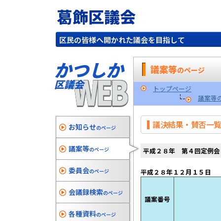
葛飾区議会
区民の皆様へ開かれた議会を目指して
かつしか
議案等
のページ
WEB
区議会
トップページ
議案等
議決結果・賛否一
お知らせ
のページ
議案等
のページ
平成２８年 第４回定例会
委員会
のページ
平成２８年１２月１
会議録検索
のページ
議案番号
各種資料
のページ