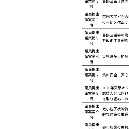
議案第３
葛飾区空き家等
号
議員提出
葛飾区子どもの
議案第４
の一部を改正す
号
議員提出
葛飾区議会の震
議案第５
を改正する規程
号
議員提出
議案第６
災害時多目的船
号
議員提出
議案第７
食の安全・安心
号
議員提出
2020年東京
議案第８
競技大会に向け
号
る取り組みへの
議員提出
微小粒子状物質
議案第９
的な対策の推進
号
議員提出
都市農業の振興