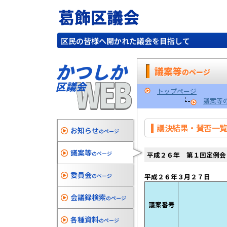
葛飾区議会
区民の皆様へ開かれた議会を目指して
かつしか
議案等
のページ
WEB
区議会
トップページ
議案等
議決結果・賛否一
お知らせ
のページ
議案等
のページ
平成２６年 第１回定例会
委員会
のページ
平成２６年３月２７日
会議録検索
のページ
議案番号
各種資料
のページ