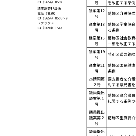
03（5654）8502
号
を改正する条例
議事調査担当係
議案第12
葛飾区介護保険
電話（直通）
号
03（5654）8506～9
ファックス
議案第13
葛飾区学童保育
03（5698）1543
号
る条例
議案第15
葛飾区社会教育
号
一部を改正する
議案第19
特別区道の路線
号
議案第21
葛飾区国民健康
号
条例
26請願第
要支援者を介護
２号
対する意見書を
議員提出
葛飾区議会議員
議案第１
に関する条例の
号
議員提出
議案第２
葛飾区重度要介
号
議員提出