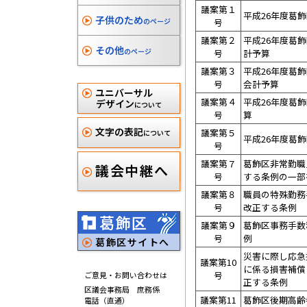
議案第１
平成26年度葛
子供のため
のページ
号
議案第２
平成26年度葛
その他
のページ
号
計予算
議案第３
平成26年度葛
号
会計予算
ユニバーサル
議案第４
平成26年度葛
デザイン
について
号
算
文字の表記
議案第５
について
平成26年度葛
号
議案第７
葛飾区非常勤職
議会中継へ
号
する条例の一部
議案第８
職員の特殊勤務
号
改正する条例
葛飾区
議案第９
葛飾区事務手数
号
例
葛飾区サイトへ
災害に際し応急
議案第10
に係る損害補償
号
ご意見・お問い合わせは
正する条例
区議会事務局 庶務係
議案第11
葛飾区後期高齢
電話（直通）