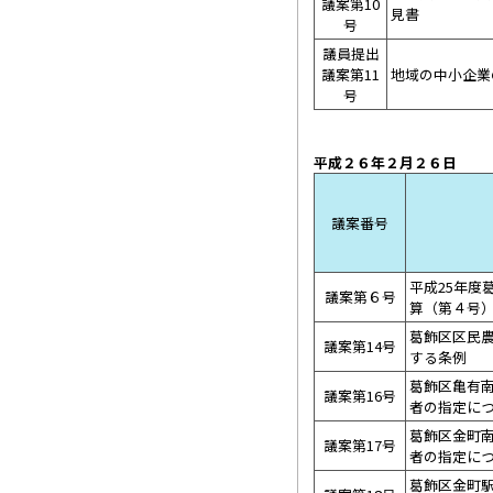
議案第10
見書
号
議員提出
議案第11
地域の中小企業
号
平成２６年２月２６日
議案番号
平成25年度
議案第６号
算（第４号
葛飾区区民
議案第14号
する条例
葛飾区亀有
議案第16号
者の指定に
葛飾区金町
議案第17号
者の指定に
葛飾区金町